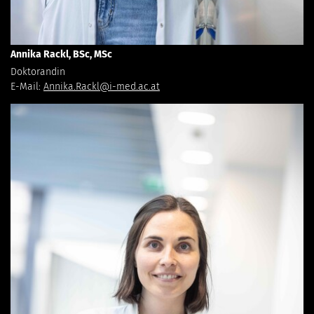
Annika Rackl, BSc, MSc
Doktorandin
E-Mail:
Annika.Rackl@i-med.ac.at