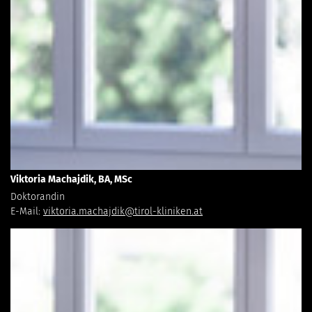
Viktoria Machajdik, BA, MSc
Doktorandin
E-Mail:
viktoria.machajdik@tirol-kliniken.at