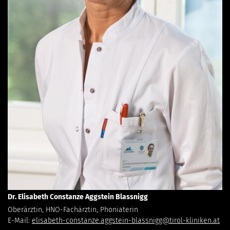
Dr. Elisabeth Constanze Aggstein Blassnigg
Oberärztin, HNO-Fachärztin, Phoniaterin
E-Mail:
elisabeth-constanze.aggstein-blassnigg@tirol-kliniken.at