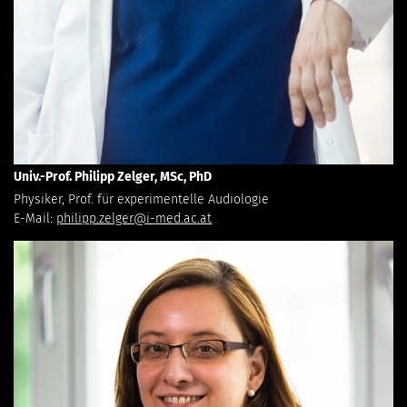
Univ.-Prof. Philipp Zelger, MSc, PhD
Physiker, Prof. für experimentelle Audiologie
E-Mail:
philipp.zelger@i-med.ac.at