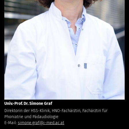
Univ.-Prof. Dr. Simone Graf
Direktorin der HSS-Klinik, HNO-Fachärztin, Fachärztin für
Phoniatrie und Pädaudiologie
E-Mail:
simone.graf@i-med.ac.at