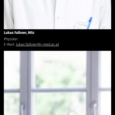
Lukas Falkner, MSc
Physiker
E-Mail:
lukas.falkner@i-med.ac.at