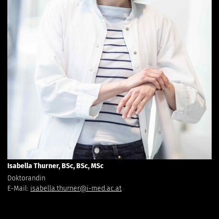
Isabella Thurner, BSc, BSc, MSc
Doktorandin
E-Mail:
isabella.thurner@i-med.ac.at