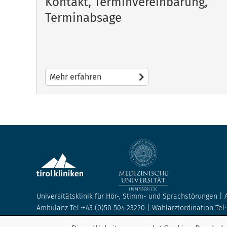
Kontakt, Terminvereinbarung,
Terminabsage
Mehr erfahren
Universitätsklinik für Hör-, Stimm- und Sprachstörungen | 
Ambulanz Tel.:+43 (0)50 504 23220 | Wahlarztordination Tel:
Kinderstation Tel.: +43(0)50 504 23168 | Erwachsenenstation