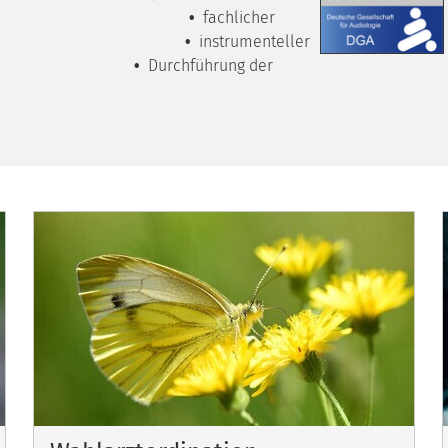
•
fachlicher
 Personals
•
instrumenteller
tung
•
Durchführung der