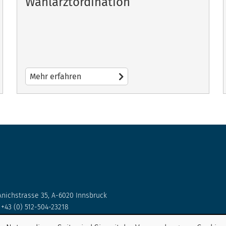
Wahlarztordination
Mehr erfahren
Anichstrasse 35, A-6020 Innsbruck
 +43 (0) 512-504-23218
 West Tel.: +43(0)50 504 23165 | Erwachsenenstation Ost Tel.: +43(0)50