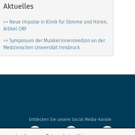
Aktuelles
>> Neue Impulse in Klinik für Stimme und Hören,
Artikel ORF
>> Symposium der Musiker:innenmedizin an der
Medizinischen Universität Innsbruck
Entdecken Sie unsere Social Media-Kanäle
 504 23161